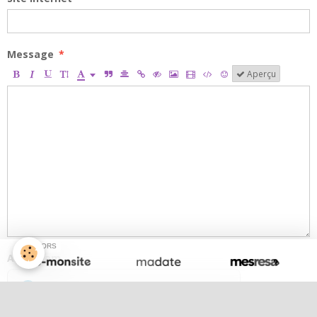
Message
Aperçu
SPONSORS
Anti-spam
CLIQUEZ POUR VALIDER
IconCaptcha ©