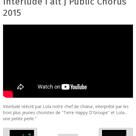
Interlude I alt J Public Chorus
2015
Interlude réécrit par Lola notre chef de chœur, interprété par les
trois plus jeunes choristes de "Terre Happy D'Groupe" et Lola...
une petite perle."