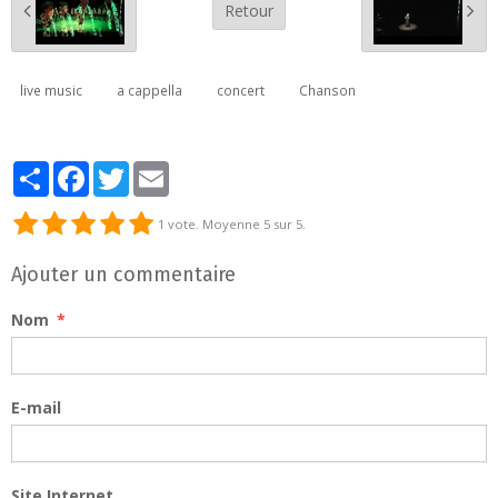
Retour
live music
a cappella
concert
Chanson
Partager
Facebook
Twitter
Email
1
vote. Moyenne
5
sur 5.
Ajouter un commentaire
Nom
E-mail
Site Internet