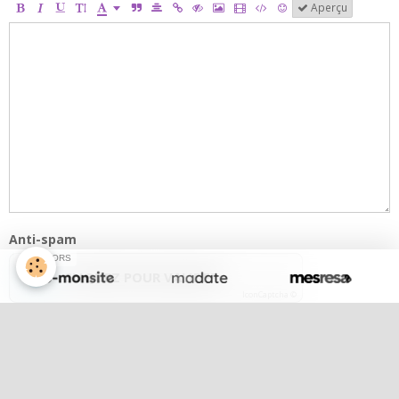
Aperçu
Anti-spam
SPONSORS
CLIQUEZ POUR VALIDER
IconCaptcha ©
Ajouter
Lola notre chef de choeur