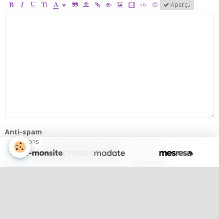
Aperçu
Anti-spam
SPONSORS
CLIQUEZ POUR VALIDER
IconCaptcha ©
Ajouter
Lola notre chef de choeur