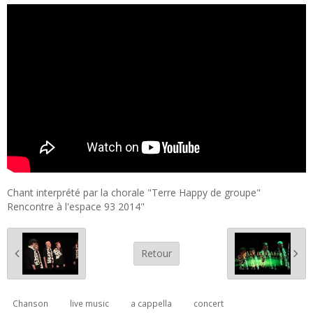
Chant interprété par la chorale "Terre Happy de groupe"
Rencontre à l'espace 93 2014"
Retour
Chanson
live music
a cappella
concert