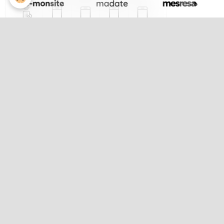
IconCaptcha
©
S'abonner par e-mail au sujet
Envoyer
Lola notre chef de choeur
Lola notre chef de choeur
Album photos
Les concerts