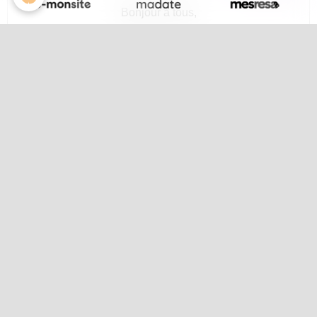
Bonjour à tous,
You Tube est une vrai usine à gaz.
Je me suis penché sur les statistiques sur nombre
d'ouverture des vidéos de "Terre Happy de Groupe", ...
6483 vidéos vues
ça donne :
,
13 483 minutes
le temps d'écoute :
(
soit presque
225
.
heures)
Le plus surprenant c'est la répartition sur la surface du
globe,
ouvrez le document suivant pour visualiser les pays
concerné.
qui.nous.ecoutedoc1.docx
(342.16 Ko)
Bon je vais peut-être devoir me mette à l'anglais... c'est pas
gagné.