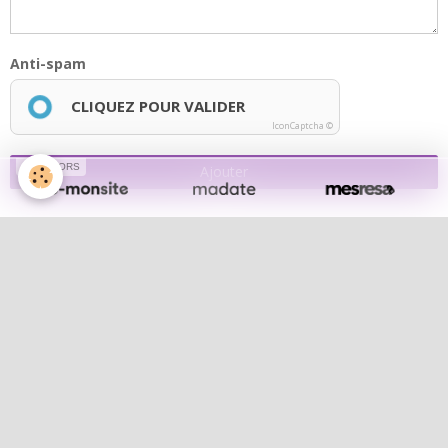
Anti-spam
CLIQUEZ POUR VALIDER
IconCaptcha ©
SPONSORS
Ajouter
Lola notre chef de choeur
Lola notre chef de choeur
Album photos
Les concerts