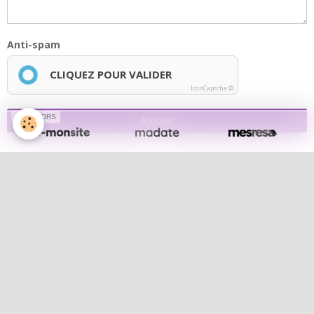
Anti-spam
CLIQUEZ POUR VALIDER
IconCaptcha ©
SPONSORS
Ajouter
Lola notre chef de choeur
Lola notre chef de choeur
Album photos
Les concerts