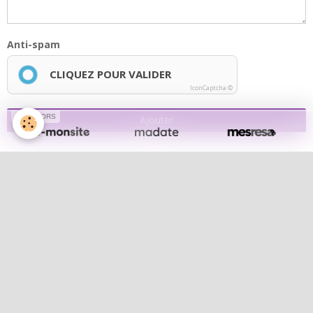
Anti-spam
CLIQUEZ POUR VALIDER
IconCaptcha ©
SPONSORS
Ajouter
Lola notre chef de choeur
Lola notre chef de choeur
Album photos
Les concerts