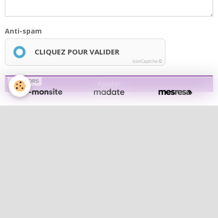
Anti-spam
CLIQUEZ POUR VALIDER
IconCaptcha ©
SPONSORS
Ajouter
Lola notre chef de choeur
Lola notre chef de choeur
Album photos
Les concerts