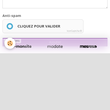
Anti-spam
CLIQUEZ POUR VALIDER
IconCaptcha ©
SPONSORS
Ajouter
Lola notre chef de choeur
Lola notre chef de choeur
Album photos
Les concerts