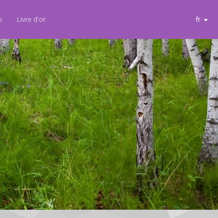
n
Livre d'or
fr