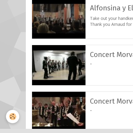
Alfonsina y E
Take out your handkerch
Thank you Arnaud for th
Concert Morv
"
Concert Morv
"